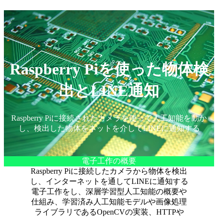
Raspberry Piを使った物体検
出とLINE通知
Raspberry Piに接続されたカメラを使って人工知能を動か
し、検出した物体をネットを介してLINEに通知する
電子工作の概要
Raspberry Piに接続したカメラから物体を検出
し、インターネットを通してLINEに通知する
電子工作をし、深層学習型人工知能の概要や
仕組み、学習済み人工知能モデルや画像処理
ライブラリであるOpenCVの実装、HTTPや